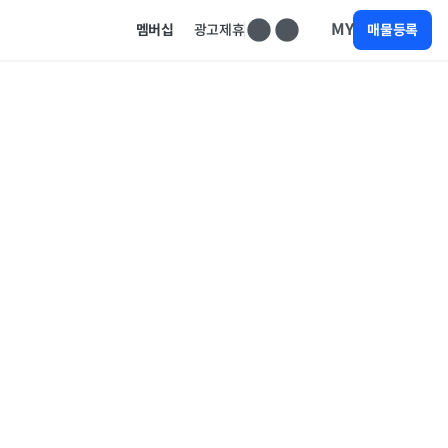
MY
멤버십
광고제휴
매물등록