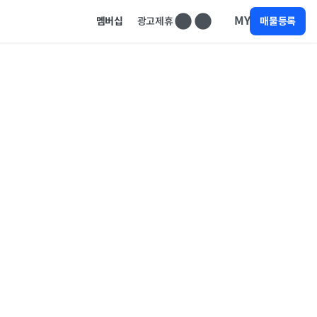
MY
멤버십
광고제휴
매물등록