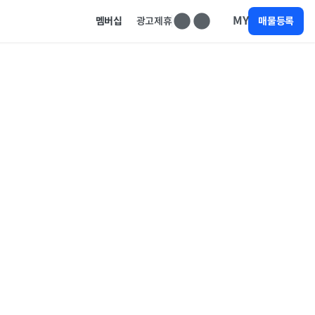
MY
멤버십
광고제휴
매물등록