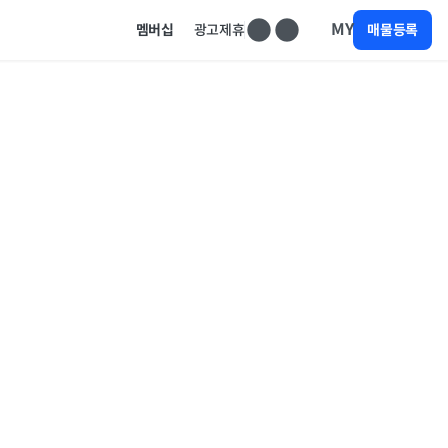
MY
멤버십
광고제휴
매물등록