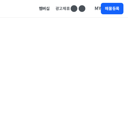
MY
멤버십
광고제휴
매물등록