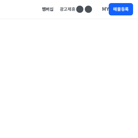
MY
멤버십
광고제휴
매물등록