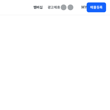
MY
멤버십
광고제휴
매물등록