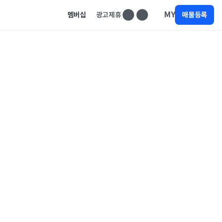
MY
멤버십
광고제휴
매물등록