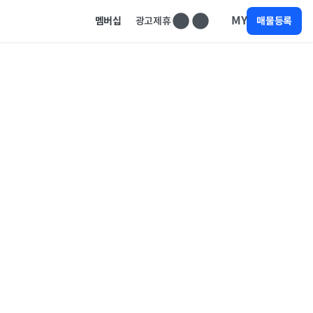
MY
멤버십
광고제휴
매물등록