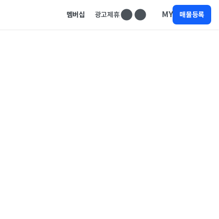
MY
멤버십
광고제휴
매물등록