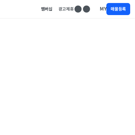
MY
멤버십
광고제휴
매물등록