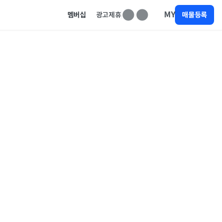
MY
멤버십
광고제휴
매물등록