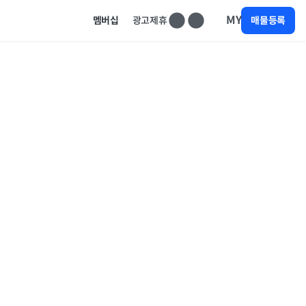
MY
멤버십
광고제휴
매물등록