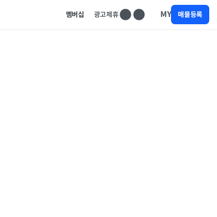
MY
멤버십
광고제휴
매물등록