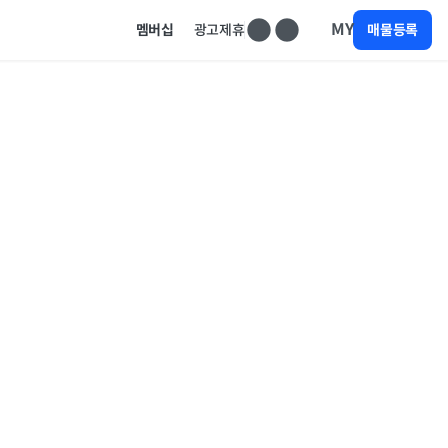
MY
멤버십
광고제휴
매물등록