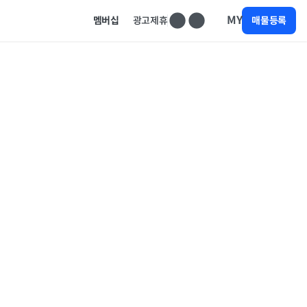
MY
멤버십
광고제휴
매물등록