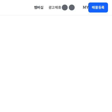
MY
멤버십
광고제휴
매물등록