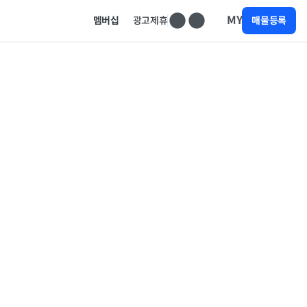
MY
멤버십
광고제휴
매물등록