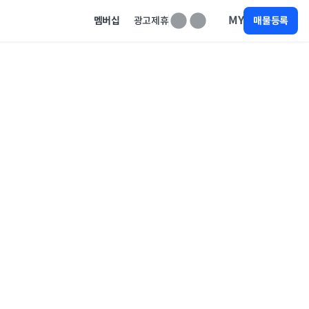
MY
멤버십
광고제휴
매물등록