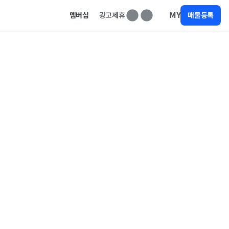
MY
멤버십
광고제휴
매물등록