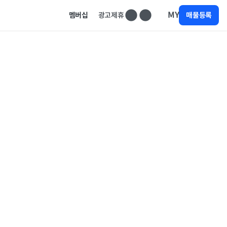
MY
멤버십
광고제휴
매물등록