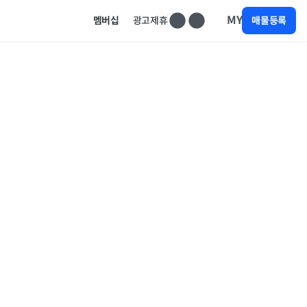
MY
멤버십
광고제휴
매물등록