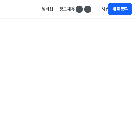
MY
멤버십
광고제휴
매물등록