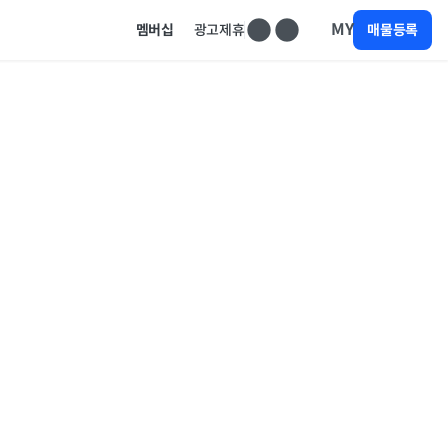
MY
멤버십
광고제휴
매물등록