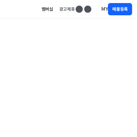
MY
멤버십
광고제휴
매물등록