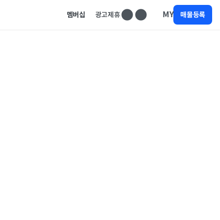
MY
멤버십
광고제휴
매물등록