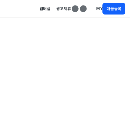
MY
멤버십
광고제휴
매물등록