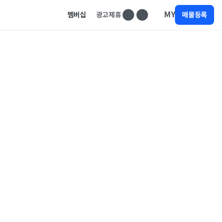
MY
멤버십
광고제휴
매물등록