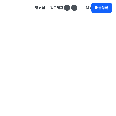
MY
멤버십
광고제휴
매물등록