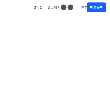
MY
멤버십
광고제휴
매물등록