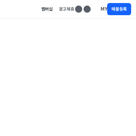
MY
멤버십
광고제휴
매물등록