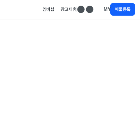
MY
멤버십
광고제휴
매물등록