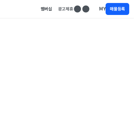
MY
멤버십
광고제휴
매물등록