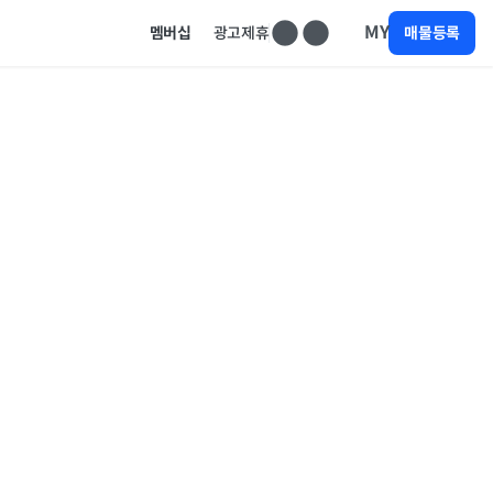
MY
멤버십
광고제휴
매물등록