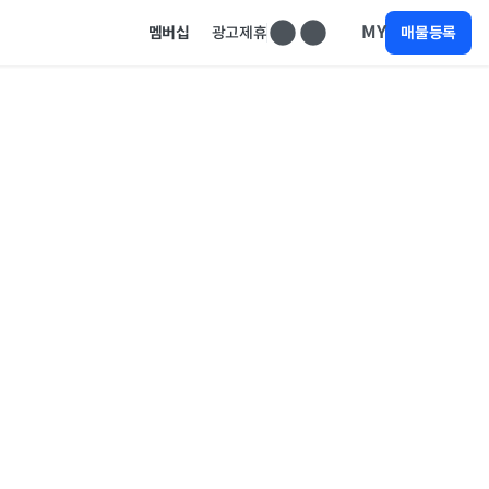
MY
멤버십
광고제휴
매물등록