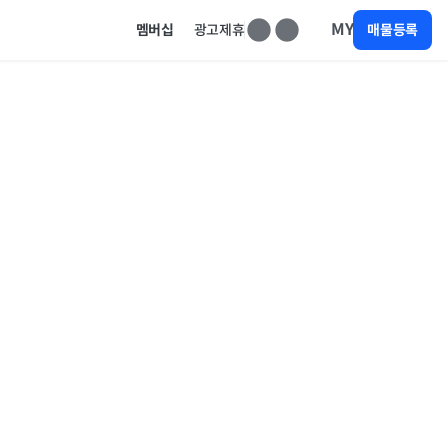
MY
멤버십
광고제휴
매물등록