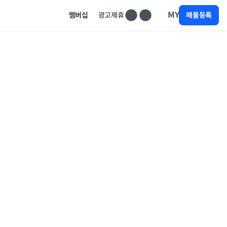
MY
멤버십
광고제휴
매물등록