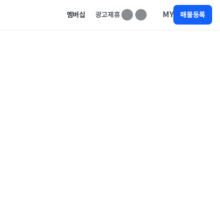
MY
멤버십
광고제휴
매물등록