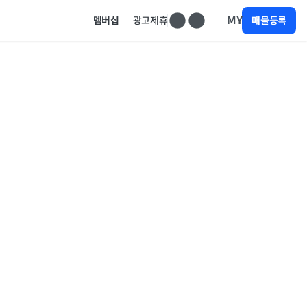
MY
멤버십
광고제휴
매물등록