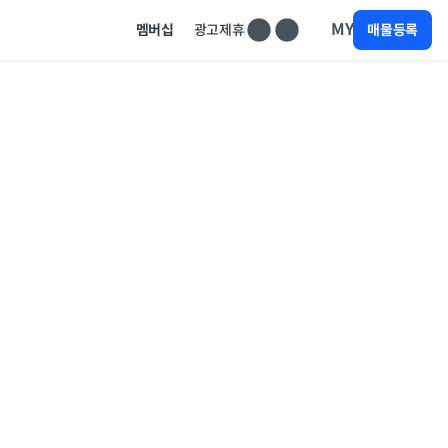
MY
멤버십
광고제휴
매물등록