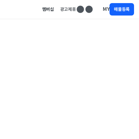
MY
멤버십
광고제휴
매물등록