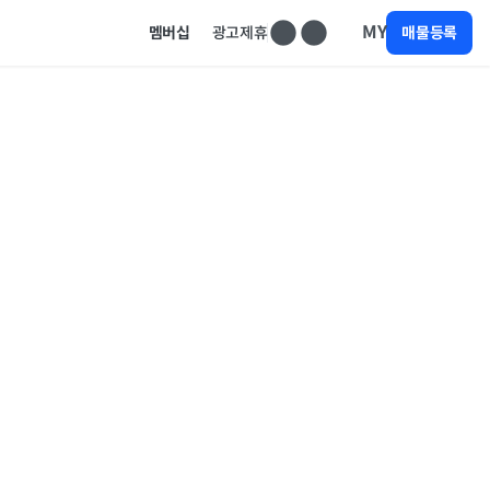
MY
멤버십
광고제휴
매물등록