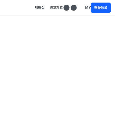
MY
멤버십
광고제휴
매물등록