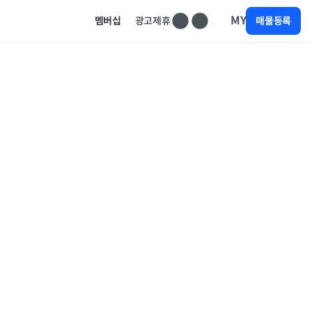
MY
멤버십
광고제휴
매물등록