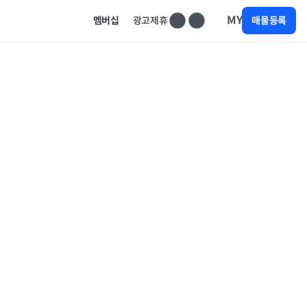
MY
멤버십
광고제휴
매물등록