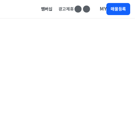
MY
멤버십
광고제휴
매물등록