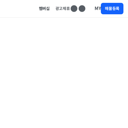
MY
멤버십
광고제휴
매물등록