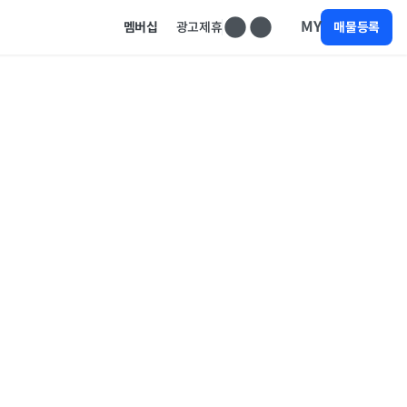
MY
멤버십
광고제휴
매물등록