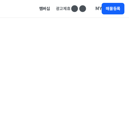
MY
멤버십
광고제휴
매물등록