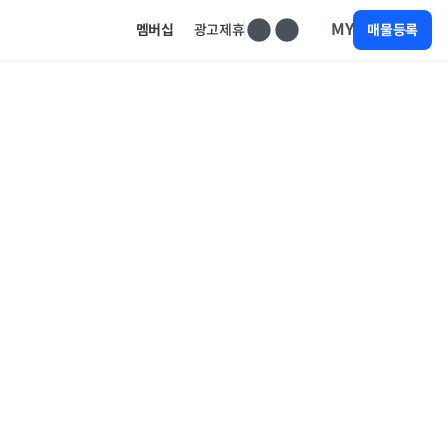
MY
멤버십
광고제휴
매물등록